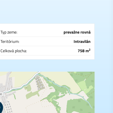
Typ zeme:
prevažne rovná
Teritórium:
Intravilán
2
Celková plocha:
758 m