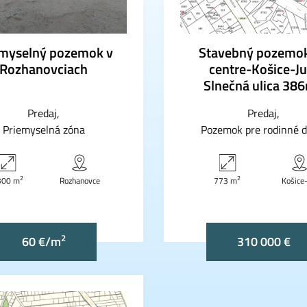
emyselný pozemok v
Stavebný pozemok
Rozhanovciach
centre-Košice-Ju
Slnečná ulica 38
Predaj
Predaj
Priemyselná zóna
Pozemok pre rodinné 
2
2
300 m
Rozhanovce
773 m
Košice-
2
60 €/m
310 000 €