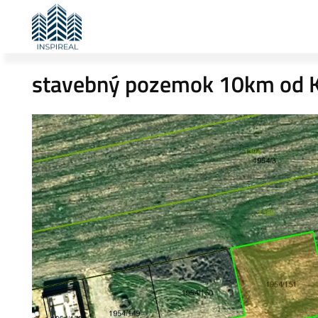
stavebný pozemok 10km od K