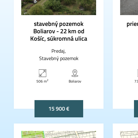
stavebný pozemok
pri
Boliarov - 22 km od
Košíc, súkromná ulica
Predaj
Stavebný pozemok
2
506 m
Boliarov
7
15 900 €