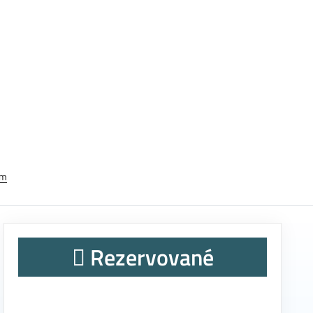
em
Rezervované