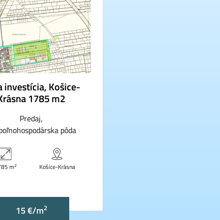
 investícia, Košice-
Krásna 1785 m2
Predaj
 poľnohospodárska pôda
2
785 m
Košice-Krásna
2
15 €/m