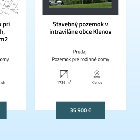
 pri
Stavebný pozemok v
h,
intraviláne obce Klenov
6m2
Predaj
domy
Pozemok pre rodinné domy
2
Juh
1736 m
Klenov
35 900 €