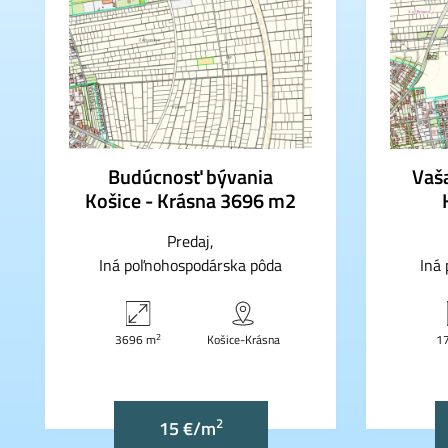
Budúcnosť bývania
Vaša
Košice - Krásna 3696 m2
Predaj
Iná poľnohospodárska pôda
Iná
2
3696 m
Košice-Krásna
1
2
15 €/m