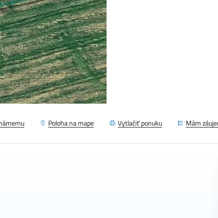
známemu
Poloha na mape
Vytlačiť ponuku
Mám záuj