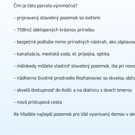
Čím je táto parcela výnimočná?
- pripravený stavebný pozemok so sieťami
- 758m2 obklopených krásnou prírodou
- bezpečné podložie mimo prírodných nástrah, ako záplavov
- kanalizácia, mestská voda, el. prípojka, optika
- málokedy môžete vlastniť stavebný pozemok, iba pri novos
- nádherne životné prostredie Rozhanoviec so skvelou ob
- skvelá dostupnosť do Košíc a na dialnicu z dvoch smerov
- nová prístupová cesta
Ak hľadáte najlepší pozemok pre Váš vysnívaný domov v ok